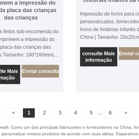
imem a impressão do
 da placa das crianças
Impressão de livros para c
das crianças
personalizadas, fornecedo
livros de histórias infantis 
os feitos sob encomenda do
China | Tamanho: 20x20cm
imprimem a impressão do
Páginas: 32Page + Tampa |
a placa das crianças das
120gsm Art Paper, 4+0, | Capa:
consulte Mais
Enviar c
as Tamanho: 160*160mm|
informação
250g de arte, 4+4, lamina
 capa: 10 páginas incluem
brilhante. | Ligação: capa s
uadro branco de 350gsm,
lte Mais
Enviar consulta
rmação
inas Encadernação:
rnação plana,
nação plana de livro de
ro, canto redondo Papel
<
1
2
3
4
5
...
6
>
co FSC, material seguro
ianças.
nywell. Como um dos principais fabricantes e fornecedores na China, f
ode personalizar nossos produtos de acordo com suas idéias. Esperamo