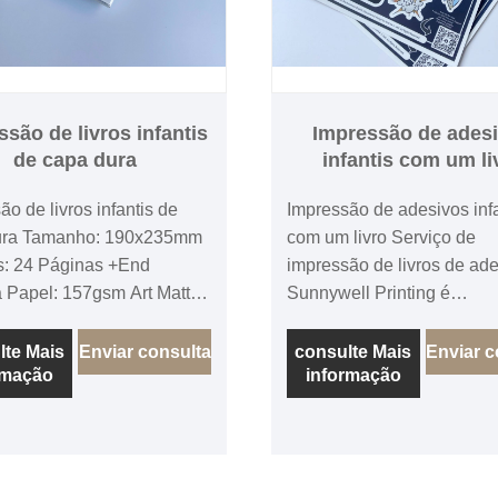
são de livros infantis
Impressão de ades
de capa dura
infantis com um li
ão de livros infantis de
Impressão de adesivos infa
ura Tamanho: 190x235mm
com um livro Serviço de
s: 24 Páginas +End
impressão de livros de ad
Papel: 157gsm Art Matt
Sunnywell Printing é
entro Folha final de Art
especializada em impress
e 200gsm 157GSM Art com
adesivos infantis e livros in
lte Mais
Enviar consulta
consulte Mais
Enviar c
rmação
informação
 2 mm de placa Ligação
 dura com a seção
ada Tampa de laminação
00PCS --2.8USD/PC