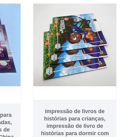
impressas com cores ricas em
papel revestido ecológico, o
tempo do produto de livros infantis
é de cerca de 8 a 10 dias, a
amostra será fornecida antes do
livro em massa, e oferecemos
serviço de transporte porta a porta.
entre em contato conosco com o
fornecedor da fábrica de livros
infantis Sunnywell, obrigado!
Impressão de livros de
 para
histórias para crianças,
adas,
impressão de livro de
s de
histórias para dormir com
 China