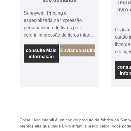
impr
livro
Sunnywell Printing é
especializada na impressão
personalizada de livros para
Os livr
colorir, impressão de livros infantis
cartão 
sob demanda, nossos livros para
livro d
colorir infantis são com papel
consulte Mais
Enviar consulta
crianç
informação
branco offset 100gsm FSC,
Texto +
encadernação em ponto de sela
capa, q
consu
ou encadernação perfeita, capa
info
4 / 4C, laminação mate para todas
de livro para colorir com papel
as pág
cartão de 250-300 gsm, impressão
encade
em cores e MOQ pequeno, livros
encader
infantis podem ser enviados para
tabulei
a porta, incluindo impostos.
ecológi
para cr
China Livro infantil é um tipo de produto da fábrica da Sun
oferece alta qualidade Livro infantila preço baixo. Você p