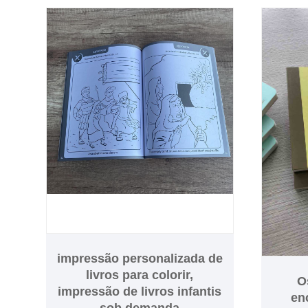
de amostra para sua aprovação, o
livro infantil pode ser de capa dura
e capa mole, nosso MOQ é de 500
unidades, temos uma rica
experiência em impressão de
livros infantis de alta qualidade,
nosso preço é muito econômico.
impressão personalizada de
livros para colorir,
O
impressão de livros infantis
en
sob demanda