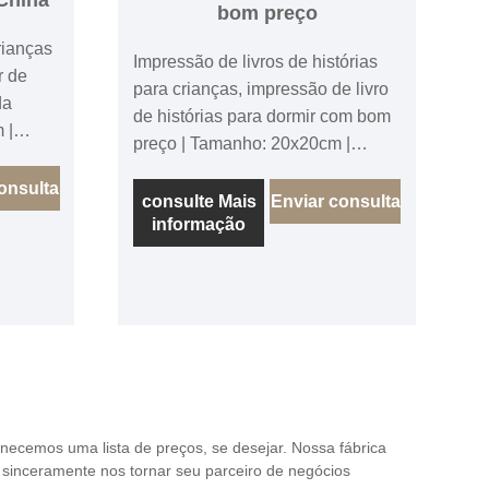
bom preço
rianças
Impressão de livros de histórias
r de
para crianças, impressão de livro
da
de histórias para dormir com bom
 |
preço | Tamanho: 20x20cm |
 Texto:
Páginas: 32Page + Tampa | Texto:
onsulta
120gsm Art Paper, 4+0, | Capa:
consulte Mais
Enviar consulta
ção
informação
250g de arte, 4+4, laminação
oft
brilhante. | Ligação: capa soft
ornecemos uma lista de preços, se desejar. Nossa fábrica
s sinceramente nos tornar seu parceiro de negócios