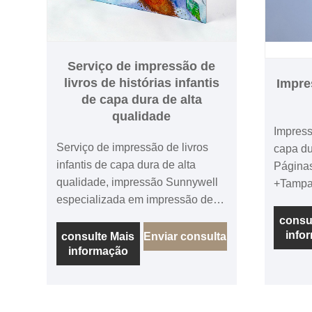
Serviço de impressão de
livros de histórias infantis
Impres
de capa dura de alta
qualidade
Impress
Serviço de impressão de livros
capa d
infantis de capa dura de alta
Página
qualidade, impressão Sunnywell
+Tampa 
especializada em impressão de
Papel d
livros infantis de capa dura, com
Matt d
consu
seu próprio trabalho de design de
info
capa de
consulte Mais
Enviar consulta
informação
livros infantis, podemos imprimir e
de capa
encadernar com alta qualidade e
costur
enviar para você, antes dos livros
Matt 5
em massa, faremos o livro infantil