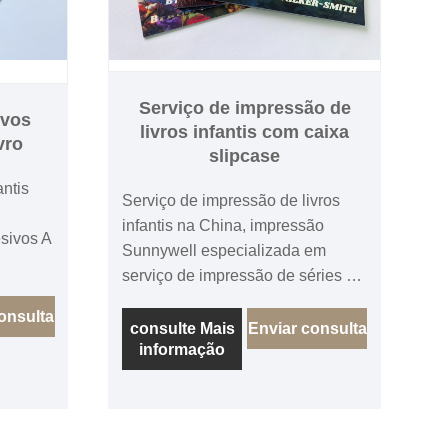
Serviço de impressão de
ivos
livros infantis com caixa
vro
slipcase
ntis
Serviço de impressão de livros
infantis na China, impressão
esivos A
Sunnywell especializada em
serviço de impressão de séries de
ão de
livros infantis, os livros infantis são
fantis.
onsulta
de capa mole ou capa dura com
consulte Mais
Enviar consulta
informação
uma capa deslizante, em vez de
uma capa deslizante, também
podemos usar uma caixa de
presente, as páginas internas são