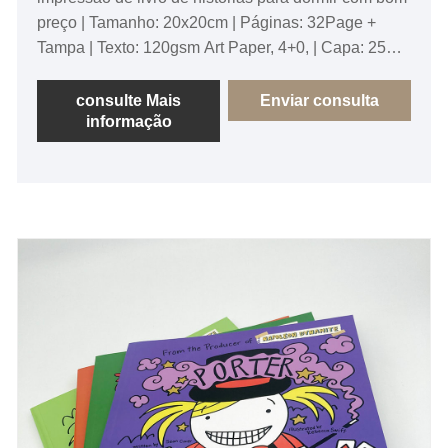
preço | Tamanho: 20x20cm | Páginas: 32Page +
Tampa | Texto: 120gsm Art Paper, 4+0, | Capa: 250g
de arte, 4+4, laminação brilhante. | Ligação: capa
soft
consulte Mais
Enviar consulta
informação