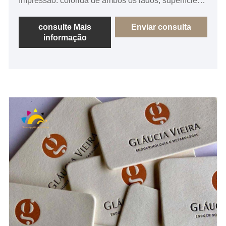
Impressão: colorida de ambos os lados, superfície
envernizada brilhante Rasgar, o cartão pode ser
arrancado facilmente Coleta, aparar para o tamanho,
consulte Mais
Enviar consulta
informação
encolhimento